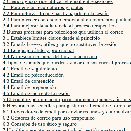
2
Cuándo y para qué utilizar el email entre sesiones
2.1
Para enviar recordatorios y pautas
2.2
Para reforzar lo que has trabajado en la sesión
2.3
Para ofrecer contención emocional en momentos puntua
2.4
Para mejorar la adherencia al proceso terapéutico
3
Buenas prácticas para psicólogos que utilizan el correo
3.1
Establece límites claros desde el principio
3.2
Emails breves, útiles y que no sustituyen la sesión
3.3
Lenguaje cálido y profesional
3.4
No responder fuera del horario acordado
4
Tipos de emails que pueden ayudarte a sostener el proceso
4.1
Email de seguimiento
4.2
Email de psicoeducación
4.3
Email de contención
4.4
Email de preparación
4.5
Email de cierre de la sesión
5
El email te permite acompañar también a quienes aún no s
6
Herramientas sencillas para gestionar el email de forma pr
6.1
Proveedores de email para enviar recursos y automatizar
6.2
Gestores de correo para uso terapéutico
6.3
Consejos de uso ético y seguro
7
Un último apunte para sacar todo el partido a este canal