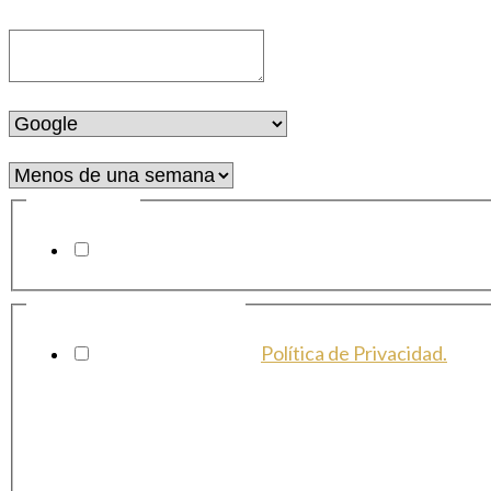
respuesta es SÍ, indícanos dónde
*
¿Cómo nos has conocido?
*
¿Hace cuánto que nos conoces?
*
Newsletter
Quiero recibir la newsletter
Política de Privacidad
*
He leído y acepto la
Política de Privacidad.
Te informo que en Marketing Libélula todos tus datos serán
tratados con la máxima confidencialidad. Te informo que los
datos de carácter personal que me proporciones rellenando
el presente formulario serán tratados por Ana Sastre López,
como responsable de esta web. La finalidad de la recogida y