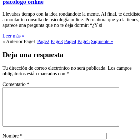
psicólogo online
Llevabas tiempo con la idea rondándote la mente. Al final, te decidist
a montar tu consulta de psicología online. Pero ahora que ya la tienes,
aparece una pregunta que no te deja dormir: “¿Y si
Leer más »
« Anterior
Page
1
Page
2
Page
3
Page
4
Page
5
Siguiente »
Deja una respuesta
Tu dirección de correo electrónico no será publicada.
Los campos
obligatorios están marcados con
*
Comentario
*
Nombre
*