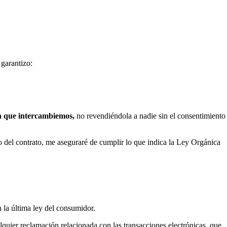
e garantizo:
n que intercambiemos,
no revendiéndola a nadie sin el consentimiento
o del contrato, me aseguraré de cumplir lo que indica la Ley Orgánica
 la última ley del consumidor.
lquier reclamación relacionada con las transacciones electrónicas que