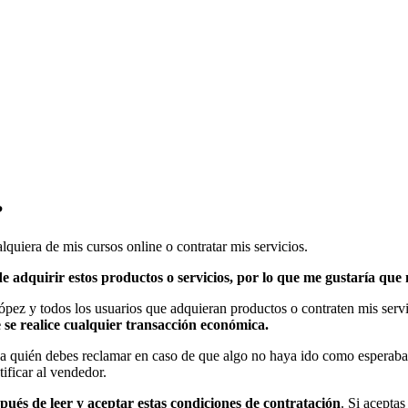
?
lquiera de mis cursos online o contratar mis servicios.
 adquirir estos productos o servicios, por lo que me gustaría que n
López y todos los usuarios que adquieran productos o contraten mis serv
se realice cualquier transacción económica.
a quién debes reclamar en caso de que algo no haya ido como esperab
ificar al vendedor.
pués de leer y aceptar estas condiciones de contratación
. Si acepta