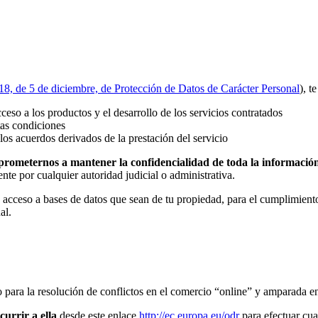
8, de 5 de diciembre, de Protección de Datos de Carácter Personal
), t
ceso a los productos y el desarrollo de los servicios contratados
stas condiciones
los acuerdos derivados de la prestación del servicio
ometernos a mantener la confidencialidad de toda la informació
ente por cualquier autoridad judicial o administrativa.
 acceso a bases de datos que sean de tu propiedad, para el cumplimient
al.
para la resolución de conflictos en el comercio “online” y amparada en
currir a ella
desde este enlace
http://ec.europa.eu/odr
para efectuar cua