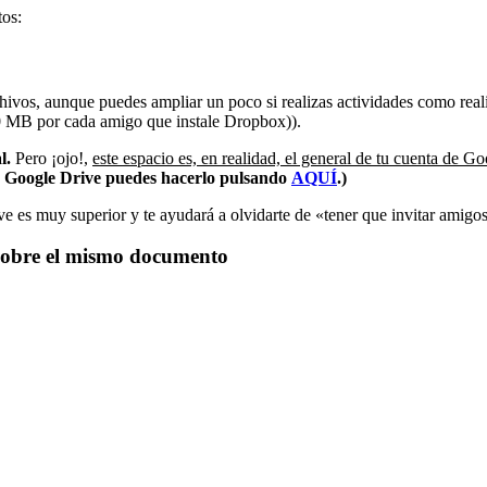
tos:
hivos, aunque puedes ampliar un poco si realizas actividades como realiz
00 MB por cada amigo que instale Dropbox)).
l.
Pero ¡ojo!,
este espacio es, en realidad, el general de tu cuenta de 
en Google Drive puedes hacerlo pulsando
AQUÍ
.)
ve es muy superior y te ayudará a olvidarte de «tener que invitar amig
s sobre el mismo documento