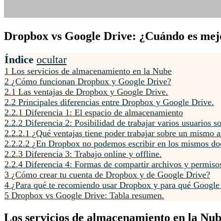
Dropbox vs Google Drive: ¿Cuándo es mejo
Índice
ocultar
1
Los servicios de almacenamiento en la Nube
2
¿Cómo funcionan Dropbox y Google Drive?
2.1
Las ventajas de Dropbox y Google Drive.
2.2
Principales diferencias entre Dropbox y Google Drive.
2.2.1
Diferencia 1: El espacio de almacenamiento
2.2.2
Diferencia 2: Posibilidad de trabajar varios usuarios
2.2.2.1
¿Qué ventajas tiene poder trabajar sobre un mismo 
2.2.2.2
¿En Dropbox no podemos escribir en los mismos d
2.2.3
Diferencia 3: Trabajo online y offline.
2.2.4
Diferencia 4: Formas de compartir archivos y permiso
3
¿Cómo crear tu cuenta de Dropbox y de Google Drive?
4
¿Para qué te recomiendo usar Dropbox y para qué Google
5
Dropbox vs Google Drive: Tabla resumen.
Los servicios de almacenamiento en la Nu