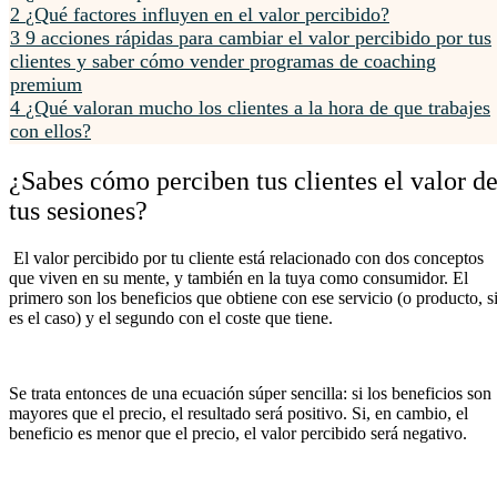
2
¿Qué factores influyen en el valor percibido?
3
9 acciones rápidas para cambiar el valor percibido por tus
clientes y saber cómo vender programas de coaching
premium
4
¿Qué valoran mucho los clientes a la hora de que trabajes
con ellos?
¿Sabes cómo perciben tus clientes el valor d
tus sesiones?
El valor percibido por tu cliente está relacionado con dos conceptos
que viven en su mente, y también en la tuya como consumidor. El
primero son los beneficios que obtiene con ese servicio (o producto, s
es el caso) y el segundo con el coste que tiene.
Se trata entonces de una ecuación súper sencilla: si los beneficios son
mayores que el precio, el resultado será positivo. Si, en cambio, el
beneficio es menor que el precio, el valor percibido será negativo.