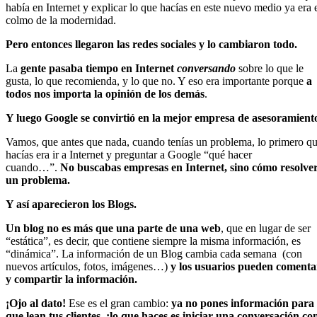
había en Internet y explicar lo que hacías en este nuevo medio ya era 
colmo de la modernidad.
Pero entonces llegaron las redes sociales y lo cambiaron todo.
La
gente pasaba tiempo en Internet
conversando
sobre lo que le
gusta, lo que recomienda, y lo que no. Y eso era importante porque
a
todos nos importa la opinión de los demás
.
Y luego Google se convirtió en la mejor empresa de asesoramient
Vamos, que antes que nada, cuando tenías un problema, lo primero q
hacías era ir a Internet y preguntar a Google “qué hacer
cuando…”.
No buscabas empresas en Internet, sino cómo resolve
un problema.
Y así aparecieron los Blogs.
Un blog no es más que una parte de una web
, que en lugar de ser
“estática”, es decir, que contiene siempre la misma información, es
“dinámica”. La información de un Blog cambia cada semana (con
nuevos artículos, fotos, imágenes…)
y los usuarios pueden comenta
y compartir la información.
¡Ojo al dato!
Ese es el gran cambio:
ya no pones información para
que lean tus clientes, ¡lo que haces es iniciar una conversación co