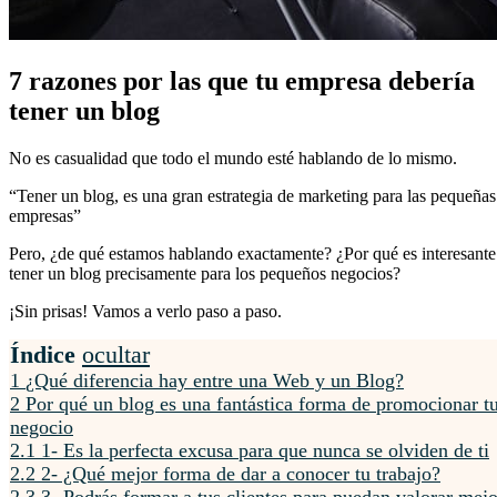
7 razones por las que tu empresa debería
tener un blog
No es casualidad que todo el mundo esté hablando de lo mismo.
“Tener un blog, es una gran estrategia de marketing para las pequeñas
empresas”
Pero, ¿de qué estamos hablando exactamente? ¿Por qué es interesante
tener un blog precisamente para los pequeños negocios?
¡Sin prisas! Vamos a verlo paso a paso.
Índice
ocultar
1
¿Qué diferencia hay entre una Web y un Blog?
2
Por qué un blog es una fantástica forma de promocionar t
negocio
2.1
1- Es la perfecta excusa para que nunca se olviden de ti
2.2
2- ¿Qué mejor forma de dar a conocer tu trabajo?
2.3
3- Podrás formar a tus clientes para puedan valorar mejo