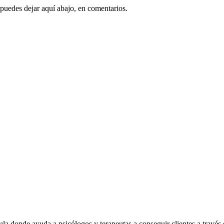
a puedes dejar aquí abajo, en comentarios.
ula donde ayuda a psicólogos y terapeutas a conseguir clientes a través