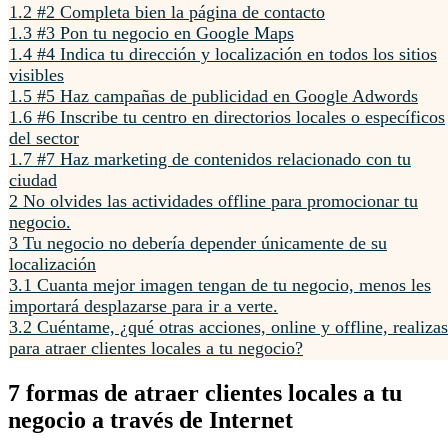
1.2
#2 Completa bien la página de contacto
1.3
#3 Pon tu negocio en Google Maps
1.4
#4 Indica tu dirección y localización en todos los sitios
visibles
1.5
#5 Haz campañas de publicidad en Google Adwords
1.6
#6 Inscribe tu centro en directorios locales o específicos
del sector
1.7
#7 Haz marketing de contenidos relacionado con tu
ciudad
2
No olvides las actividades offline para promocionar tu
negocio.
3
Tu negocio no debería depender únicamente de su
localización
3.1
Cuanta mejor imagen tengan de tu negocio, menos les
importará desplazarse para ir a verte.
3.2
Cuéntame, ¿qué otras acciones, online y offline, realizas
para atraer clientes locales a tu negocio?
7 formas de atraer clientes locales a tu
negocio a través de Internet